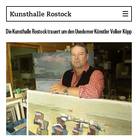
Kunsthalle Rostock
D
i
e
K
u
n
s
t
h
a
l
l
e
R
o
s
t
o
c
k
t
r
a
u
e
r
t
u
m
d
e
n
U
s
e
d
o
m
e
r
K
ü
n
s
t
l
e
r
V
o
l
k
e
r
K
ö
p
p
About the Art Hall
Collection
Contact persons
Sponsors, Projects
Presse
Café, Bistro
Current issues
News