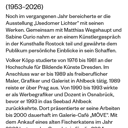
Events calendar
(1953–2026)
Noch im vergangenen Jahr bereicherte er die
Information
Ausstellung „Usedomer Lichter“ mit seinen
Visit
Werken. Gemeinsam mit Matthias Wegehaupt und
Sabine Curio nahm er an einem Künstlergespräch
Programm
in der Kunsthalle Rostock teil und gewährte dem
Kunstvermittlung &
Publikum persönliche Einblicke in sein Schaffen.
Museumspädagogik
Volker Köpp studierte von 1976 bis 1981 an der
Exhibitions
Hochschule für Bildende Künste Dresden. Im
Anschluss war er bis 1989 als freiberuflicher
Current
Maler, Grafiker und Galerist in Ahlbeck tätig. 1989
Preview
reiste er über Prag aus. Von 1990 bis 1993 wirkte
er als Werbegrafiker und Dozent in Osnabrück,
Archive
bevor er 1993 in das Seebad Ahlbeck
zurückkehrte. Dort präsentierte er seine Arbeiten
Shop
bis 2000 dauerhaft im Galerie-Café „MÖVE“. Mit
dem Ankauf eines alten Fischerkatens im Jahr
Kataloge