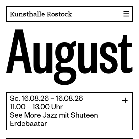
Kunsthalle Rostock
A
u
g
u
s
t
About the Art Hall
Collection
Contact persons
Sponsors, Projects
Presse
So. 16.08.26 – 16.08.26
Café, Bistro
|
|
11.00 – 13.00 Uhr
See More Jazz mit Shuteen
Current issues
Erdebaatar
News
SHUTEEN ERDENEBAATAR / BETWEEN