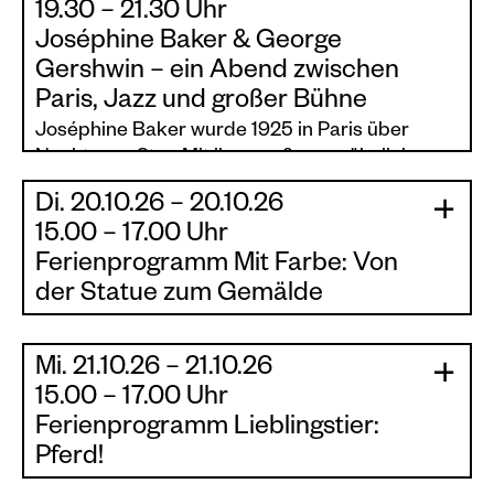
19.30 – 21.30 Uhr
Joséphine Baker & George
Gershwin – ein Abend zwischen
Paris, Jazz und großer Bühne
Joséphine Baker wurde 1925 in Paris über
Nacht zum Star. Mit ihrer außergewöhnlichen
Bühnenpräsenz, ihrer Energie und ihrem
Di. 20.10.26 – 20.10.26
unverwechselbaren Ausdruck prägte sie die
|
|
15.00 – 17.00 Uhr
Kunst- und Musikszene der 1920er Jahre weit
Ferienprogramm Mit Farbe: Von
über Frankreich hinaus. 1926 trat sie erstmals
in Berlin auf und begeisterte auch dort das
der Statue zum Gemälde
Publikum.
Lasst uns die Sammlung der Statuen und
Skulpturen entdecken!
Mi. 21.10.26 – 21.10.26
Auch George Gershwin ließ sich vom
|
Eine spannende Statue wird unser Mittelpunkt
|
Lebensgefühl dieser Zeit inspirieren: Sein Werk
15.00 – 17.00 Uhr
sein. Dann versuchen wir aus unserer
An American in Paris gilt bis heute als
Ferienprogramm Lieblingstier:
Lieblingsperspektive die Form einzufangen und
musikalisches Porträt der französischen
Pferd!
kreieren Licht und Schatten mithilfe von
Hauptstadt und ihrer besonderen
Farben.
Du liebst Pferde? Oder möchtest einfach eine