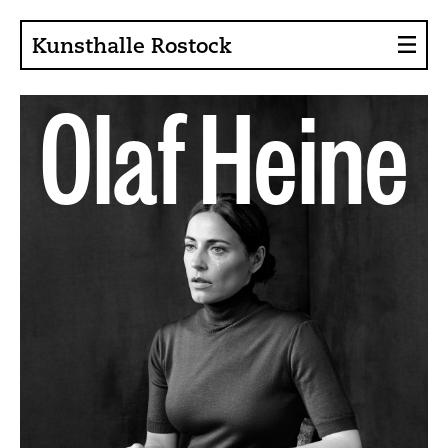
Kunsthalle Rostock
Über die Kunsthalle
O
l
a
f
H
e
i
n
e
Sammlung
Ansprechpartner
Förderer, Projekte
Presse
Café im Gräsergarten
Aktuelles
News