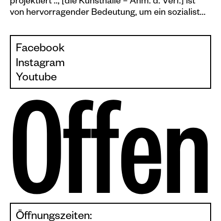
projektiert .., [die Kunsthalle – Anm. d. Verf.] ist
von hervorragender Bedeutung, um ein sozialist...
Facebook
Instagram
Youtube
O
f
f
e
n
Öffnungszeiten: