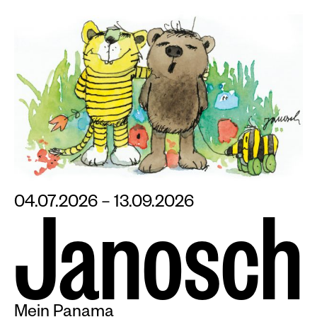
Plakate
Sondereditionen
Editionen
Merchandise
04.07.2026 – 13.09.2026
J
a
n
o
s
c
h
Mein Panama