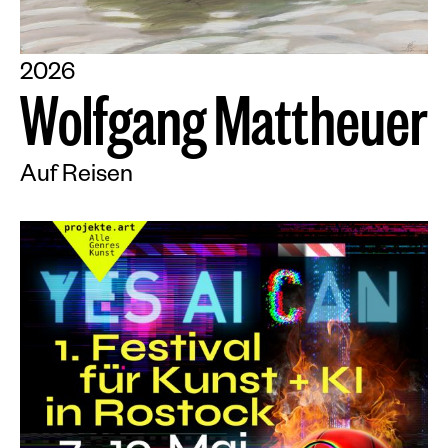
2026
W
o
l
f
g
a
n
g
M
a
t
t
h
e
u
e
r
Auf Reisen