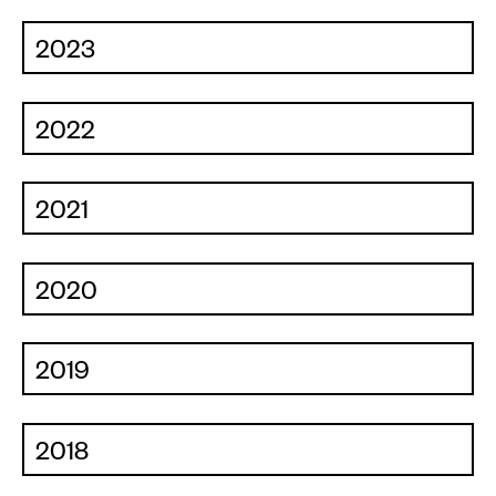
Events calendar
2023
Information
Visit
2022
Programm
Kunstvermittlung &
2021
Museumspädagogik
Exhibitions
2020
Current
Preview
2019
Archive
Shop
2018
Kataloge