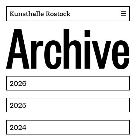
Kunsthalle Rostock
A
r
c
h
i
v
e
About the Art Hall
Collection
Contact persons
Sponsors, Projects
2026
Presse
Café, Bistro
2025
Current issues
News
2024