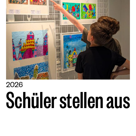
2026
S
c
h
ü
l
e
r
s
t
e
l
l
e
n
a
u
s