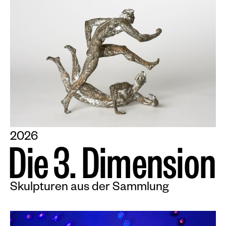
2026
D
i
e
3
.
D
i
m
e
n
s
i
o
n
Skulpturen aus der Sammlung