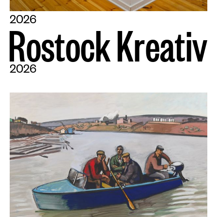
2026
R
o
s
t
o
c
k
K
r
e
a
t
i
v
2026