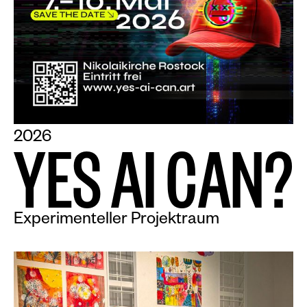
2026
Y
E
S
A
I
C
A
N
?
Experimenteller Projektraum