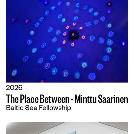
2026
T
h
e
P
l
a
c
e
B
e
t
w
e
e
n
-
M
i
n
t
t
u
S
a
a
r
i
n
e
n
Baltic Sea Fellowship