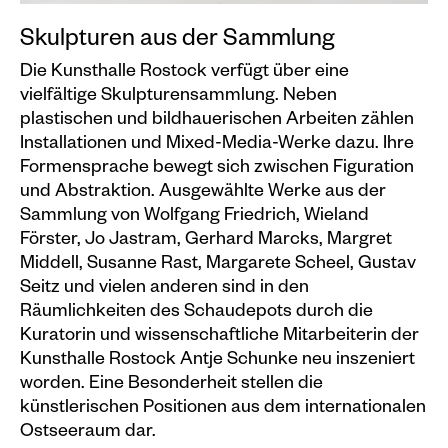
Events calendar
Skulpturen aus der Sammlung
Information
Die Kunsthalle Rostock verfügt über eine
vielfältige Skulpturensammlung. Neben
Visit
plastischen und bildhauerischen Arbeiten zählen
Programm
Installationen und Mixed-Media-Werke dazu. Ihre
Formensprache bewegt sich zwischen Figuration
Kunstvermittlung &
und Abstraktion. Ausgewählte Werke aus der
Museumspädagogik
Sammlung von Wolfgang Friedrich, Wieland
Exhibitions
Förster, Jo Jastram, Gerhard Marcks, Margret
Middell, Susanne Rast, Margarete Scheel, Gustav
Current
Seitz und vielen anderen sind in den
Preview
Räumlichkeiten des Schaudepots durch die
Kuratorin und wissenschaftliche Mitarbeiterin der
Archive
Kunsthalle Rostock Antje Schunke neu inszeniert
worden. Eine Besonderheit stellen die
Shop
künstlerischen Positionen aus dem internationalen
Ostseeraum dar.
Kataloge