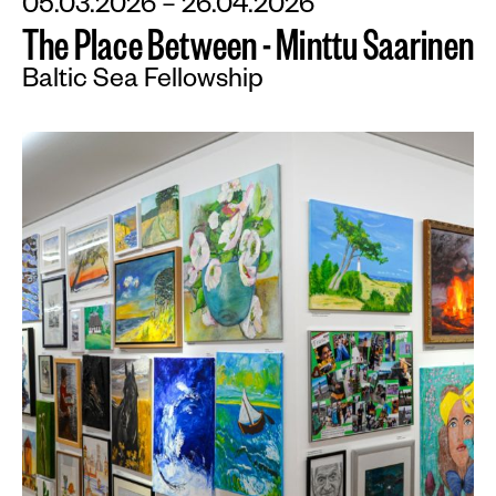
05.03.2026 – 26.04.2026
T
h
e
P
l
a
c
e
B
e
t
w
e
e
n
-
M
i
n
t
t
u
S
a
a
r
i
n
e
n
Baltic Sea Fellowship