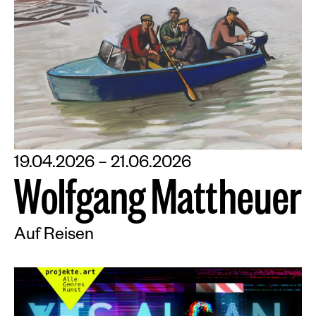
19.04.2026 – 21.06.2026
W
o
l
f
g
a
n
g
M
a
t
t
h
e
u
e
r
Auf Reisen