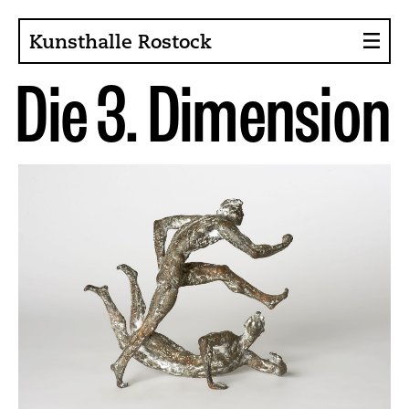
Kunsthalle Rostock
D
i
e
3
.
D
i
m
e
n
s
i
o
n
About the Art Hall
Collection
Contact persons
Sponsors, Projects
Presse
Café, Bistro
Current issues
News