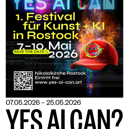
07.05.2026 – 25.05.2026
Y
E
S
A
I
C
A
N
?