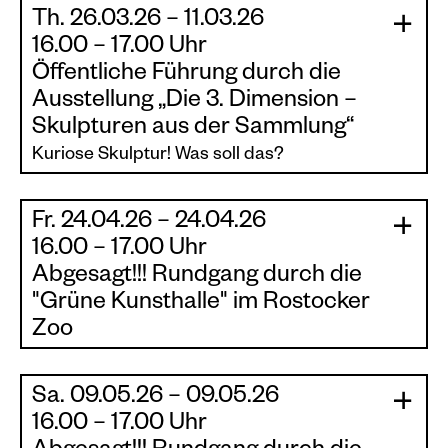
Th. 26.03.26 – 11.03.26
|
|
16.00 – 17.00 Uhr
Öffentliche Führung durch die
Ausstellung „Die 3. Dimension –
Skulpturen aus der Sammlung“
Kuriose Skulptur! Was soll das?
Wir widmen uns in dieser Führung kuriosen
Fr. 24.04.26 – 24.04.26
Kunstwerken der Skulpturensammlung. Hierzu
|
|
16.00 – 17.00 Uhr
werden Fragen aufgeworfen. Fragen, die häufig
Abgesagt!!! Rundgang durch die
nur gedacht werden – Fragen, die man meist
nicht zu stellen wagt – Fragen, die aber wichtig
"Grüne Kunsthalle" im Rostocker
sind, um zu verstehen.
Zoo
Im Rahmen der Ausstellung „Die 3. Dimension –
Was soll mir das jetzt sagen? Wer hat das
Skulpturen aus der Sammlung“ findet im
hergestellt? Was ist an der Person so
Sa. 09.05.26 – 09.05.26
|
Zoologischen Garten Rostock ein Rundgang
|
besonders? Kann ich das nicht auch machen?
16.00 – 17.00 Uhr
mit Antje Schunke, Kuratorin der Ausstellung,
Und was ist der Wert des Kunstwerks? Und