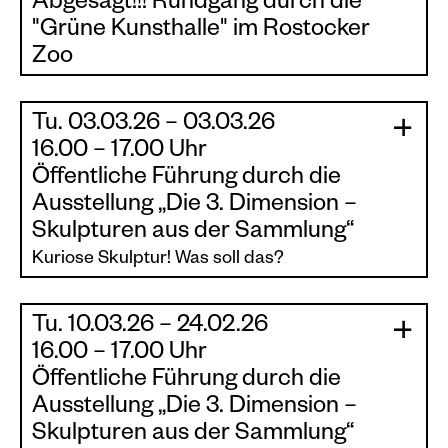
Abgesagt!!! Rundgang durch die
statt.
schließlich auch: Ist das Kunst oder…?
"Grüne Kunsthalle" im Rostocker
Teilnahme 12,50 EUR pro Person
Zoo
ab 10 Personen findet die Führung statt
Im Rahmen der Ausstellung „Die 3. Dimension –
Hier geht's zu den Tickets
Skulpturen aus der Sammlung“ findet im
Tu. 03.03.26 – 03.03.26
|
Zoologischen Garten Rostock ein Rundgang
|
16.00 – 17.00 Uhr
mit Antje Schunke, Kuratorin der Ausstellung,
Öffentliche Führung durch die
statt.
Ausstellung „Die 3. Dimension –
Teilnahme 12,50 EUR pro Person
Skulpturen aus der Sammlung“
ab 10 Personen findet die Führung statt
Kuriose Skulptur! Was soll das?
Hier geht's zu den Tickets
Wir widmen uns in dieser Führung kuriosen
Tu. 10.03.26 – 24.02.26
Kunstwerken der Skulpturensammlung. Hierzu
|
|
16.00 – 17.00 Uhr
werden Fragen aufgeworfen. Fragen, die häufig
Öffentliche Führung durch die
nur gedacht werden – Fragen, die man meist
nicht zu stellen wagt – Fragen, die aber wichtig
Ausstellung „Die 3. Dimension –
sind, um zu verstehen.
Skulpturen aus der Sammlung“