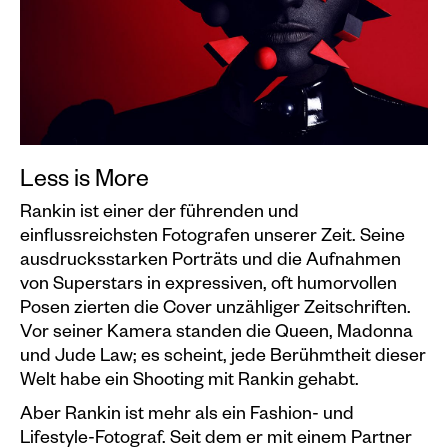
Events calendar
Information
Visit
Programm
Kunstvermittlung &
Less is More
Museumspädagogik
Rankin ist einer der führenden und
Exhibitions
einflussreichsten Fotografen unserer Zeit. Seine
ausdrucksstarken Porträts und die Aufnahmen
Current
von Superstars in expressiven, oft humorvollen
Preview
Posen zierten die Cover unzähliger Zeitschriften.
Vor seiner Kamera standen die Queen, Madonna
Archive
und Jude Law; es scheint, jede Berühmtheit dieser
Welt habe ein Shooting mit Rankin gehabt.
Shop
Aber Rankin ist mehr als ein Fashion- und
Lifestyle-Fotograf. Seit dem er mit einem Partner
Kataloge