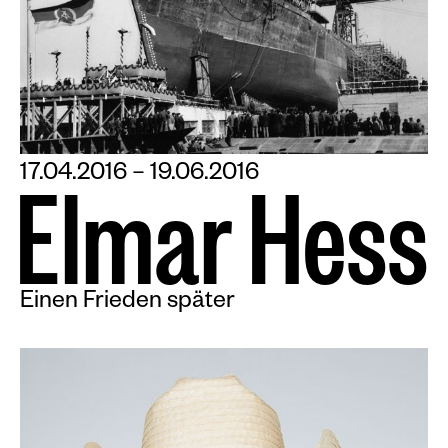
17.04.2016 – 19.06.2016
E
l
m
a
r
H
e
s
s
Einen Frieden später