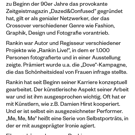
zu Beginn der 90er Jahre das provokante
Plakate
Zeitgeistmagazin „Dazed&Confused“ gegründet
hat, gilt er als genialer Netzwerker, der das
Sondereditionen
Crossover verschiedener Genre wie Fashion,
Editionen
Graphik, Design und Fotografie vorantrieb.
Rankin war Autor und Regisseur verschiedener
Merchandise
Projekte wie „Rankin Live!“, in dem er 1.000
Personen fotografierte und in einer Ausstellung
zeigte. Prämiert wurde u.a. die „Dove“-Kampagne,
die das Schönheitsideal von Frauen infrage stellte.
Rankin hat seit Beginn seiner Karriere konzeptuell
gearbeitet. Der künstlerische Aspekt seiner Arbeit
war und ist ihm ausgesprochen wichtig. Oft hat er
mit Künstlern, wie z.B. Damien Hirst kooperiert.
Und er ist selbst ein ausgezeichneter Performer.
„Me, Me, Me“ heißt eine Serie von Selbstporträts, in
der er mit ausgeprägter Ironie agiert.