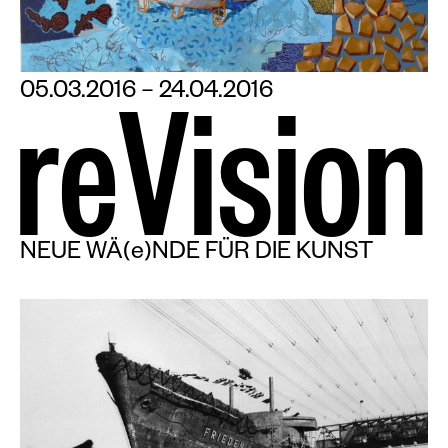
05.03.2016 – 24.04.2016
r
e
V
i
s
i
o
n
NEUE WÄ(e)NDE FÜR DIE KUNST