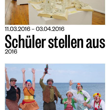
11.03.2016 – 03.04.2016
S
c
h
ü
l
e
r
s
t
e
l
l
e
n
a
u
s
2016