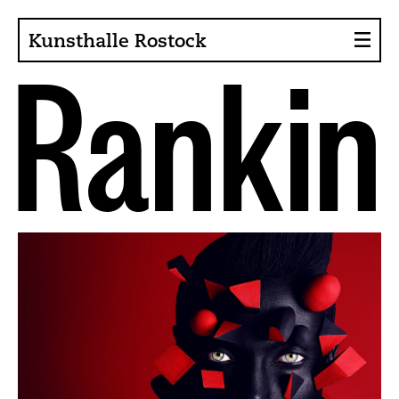
Kunsthalle Rostock
R
a
n
k
i
n
About the Art Hall
Collection
Contact persons
Sponsors, Projects
Presse
Café, Bistro
Current issues
News