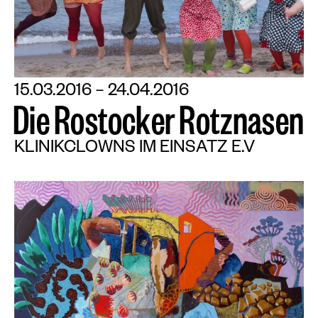
15.03.2016 – 24.04.2016
D
i
e
R
o
s
t
o
c
k
e
r
R
o
t
z
n
a
s
e
n
KLINIKCLOWNS IM EINSATZ E.V