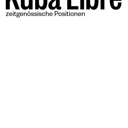
K
u
b
a
L
i
b
r
e
zeitgenössische Positionen