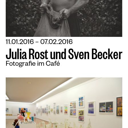
11.01.2016 – 07.02.2016
J
u
l
i
a
R
o
s
t
u
n
d
S
v
e
n
B
e
c
k
e
r
Fotografie im Café