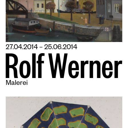
27.04.2014 – 25.06.2014
R
o
l
f
W
e
r
n
e
r
Malerei