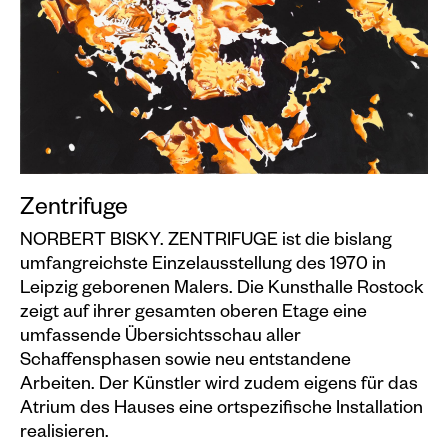
Events calendar
Information
Visit
Programm
Kunstvermittlung &
Museumspädagogik
Zentrifuge
Exhibitions
NORBERT BISKY. ZENTRIFUGE ist die bislang
umfangreichste Einzelausstellung des 1970 in
Current
Leipzig geborenen Malers. Die Kunsthalle Rostock
Preview
zeigt auf ihrer gesamten oberen Etage eine
umfassende Übersichtsschau aller
Archive
Schaffensphasen sowie neu entstandene
Arbeiten. Der Künstler wird zudem eigens für das
Shop
Atrium des Hauses eine ortspezifische Installation
realisieren.
Kataloge