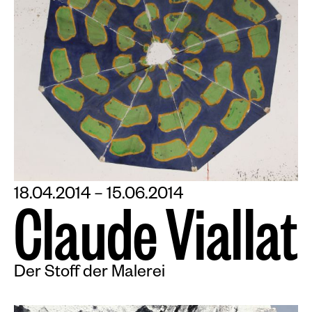
18.04.2014 – 15.06.2014
C
l
a
u
d
e
V
i
a
l
l
a
t
Der Stoff der Malerei