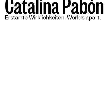
C
a
t
a
l
i
n
a
P
a
b
ó
n
Erstarrte Wirklichkeiten. Worlds apart.