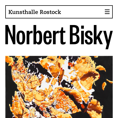
Kunsthalle Rostock
N
o
r
b
e
r
t
B
i
s
k
y
About the Art Hall
Collection
Contact persons
Sponsors, Projects
Presse
Café, Bistro
Current issues
News