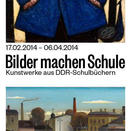
17.02.2014 – 06.04.2014
B
i
l
d
e
r
m
a
c
h
e
n
S
c
h
u
l
e
Kunstwerke aus DDR-Schulbüchern