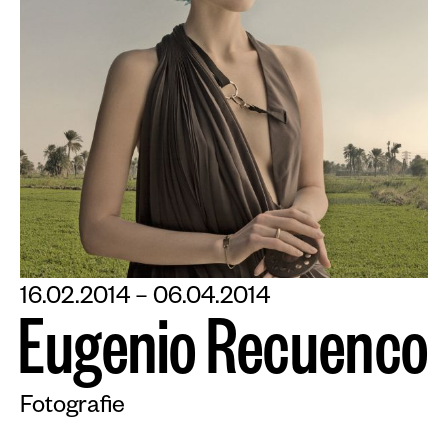
16.02.2014 – 06.04.2014
E
u
g
e
n
i
o
R
e
c
u
e
n
c
o
Fotografie