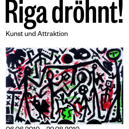
R
i
g
a
d
r
ö
h
n
t
!
Kunst und Attraktion