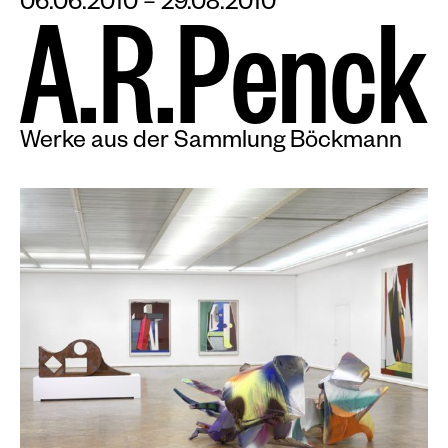
06.06.2010 – 29.08.2010
A
.
R
.
P
e
n
c
k
Werke aus der Sammlung Böckmann