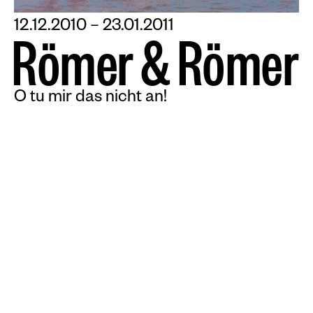
12.12.2010 – 23.01.2011
R
ö
m
e
r
&
R
ö
m
e
r
O tu mir das nicht an!