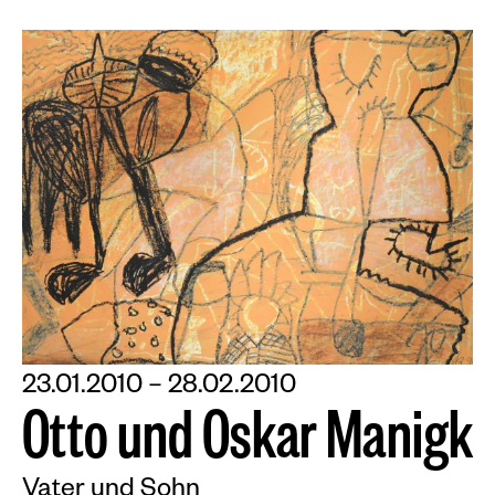
23.01.2010 – 28.02.2010
O
t
t
o
u
n
d
O
s
k
a
r
M
a
n
i
g
k
Vater und Sohn