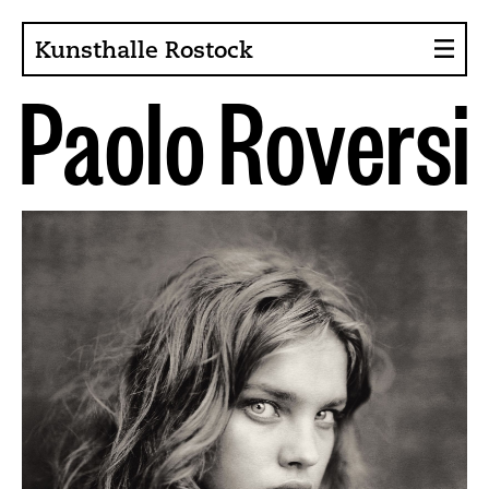
Kunsthalle Rostock
P
a
o
l
o
R
o
v
e
r
s
i
About the Art Hall
Collection
Contact persons
Sponsors, Projects
Presse
Café, Bistro
Current issues
News