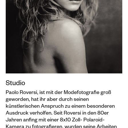
Events calendar
Information
Visit
Programm
Kunstvermittlung &
Museumspädagogik
Exhibitions
Current
Studio
Preview
Paolo Roversi, ist mit der Modefotografie groß
Archive
geworden, hat ihr aber durch seinen
künstlerischen Anspruch zu einem besonderen
Ausdruck verholfen. Seit Roversi in den 80er
Shop
Jahren anfing mit einer 8x10 Zoll- Polaroid-
Kataloge
Kamera zu fotografieren, wurden seine Arbeiten