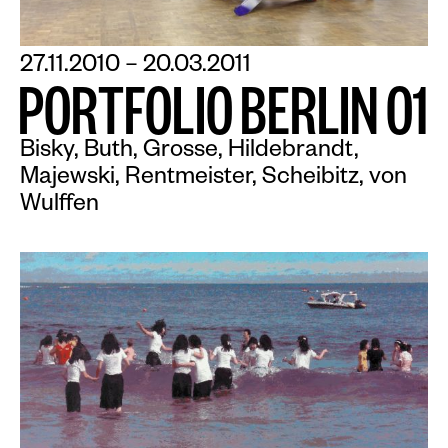
27.11.2010 – 20.03.2011
P
O
R
T
F
O
L
I
O
B
E
R
L
I
N
O
1
Bisky, Buth, Grosse, Hildebrandt,
Majewski, Rentmeister, Scheibitz, von
Wulffen