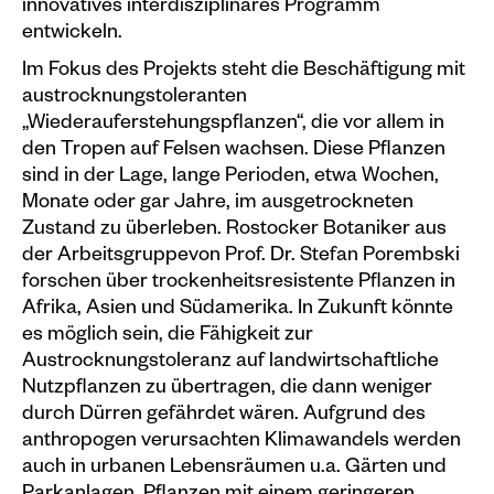
innovatives interdisziplinares Programm
entwickeln.
Plakate
Im Fokus des Projekts steht die Beschäftigung mit
Sondereditionen
austrocknungstoleranten
Editionen
„Wiederauferstehungspflanzen“, die vor allem in
den Tropen auf Felsen wachsen. Diese Pflanzen
Merchandise
sind in der Lage, lange Perioden, etwa Wochen,
Monate oder gar Jahre, im ausgetrockneten
Zustand zu überleben. Rostocker Botaniker aus
der Arbeitsgruppevon Prof. Dr. Stefan Porembski
forschen über trockenheitsresistente Pflanzen in
Afrika, Asien und Südamerika. In Zukunft könnte
es möglich sein, die Fähigkeit zur
Austrocknungstoleranz auf landwirtschaftliche
Nutzpflanzen zu übertragen, die dann weniger
durch Dürren gefährdet wären. Aufgrund des
anthropogen verursachten Klimawandels werden
auch in urbanen Lebensräumen u.a. Gärten und