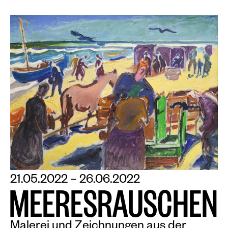
21.05.2022 – 26.06.2022
M
E
E
R
E
S
R
A
U
S
C
H
E
N
Malerei und Zeichnungen aus der