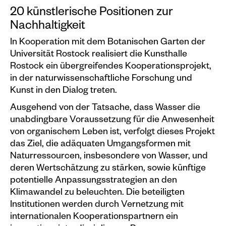
Veranstaltungskalender
20 künstlerische Positionen zur
Nachhaltigkeit
Information
In Kooperation mit dem Botanischen Garten der
Besuch
Universität Rostock realisiert die Kunsthalle
Rostock ein übergreifendes Kooperationsprojekt,
Programm & Führungen
in der naturwissenschaftliche Forschung und
Kunstvermittlung &
Kunst in den Dialog treten.
Museumspädagogik
Ausgehend von der Tatsache, dass Wasser die
Ausstellungen
unabdingbare Voraussetzung für die Anwesenheit
von organischem Leben ist, verfolgt dieses Projekt
Aktuell
das Ziel, die adäquaten Umgangsformen mit
Vorschau
Naturressourcen, insbesondere von Wasser, und
deren Wertschätzung zu stärken, sowie künftige
Archiv
potentielle Anpassungsstrategien an den
Klimawandel zu beleuchten. Die beteiligten
Shop
Institutionen werden durch Vernetzung mit
internationalen Kooperationspartnern ein
Kataloge