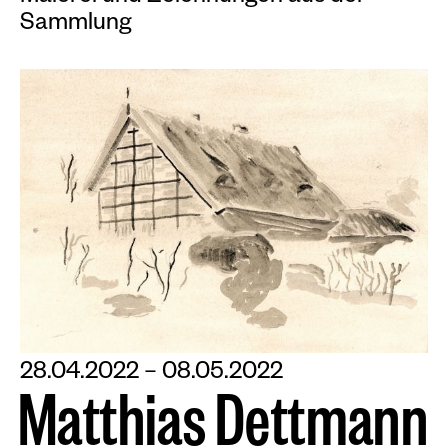
Sammlung
28.04.2022 – 08.05.2022
M
a
t
t
h
i
a
s
D
e
t
t
m
a
n
n