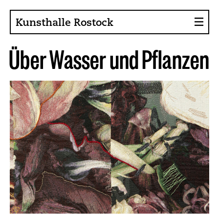
Kunsthalle Rostock
Ü
b
e
r
W
a
s
s
e
r
u
n
d
P
f
l
a
n
z
e
n
Über die Kunsthalle
Sammlung
Ansprechpartner
Förderer, Projekte
Presse
Café im Gräsergarten
Aktuelles
News