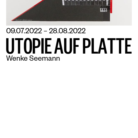
09.07.2022 – 28.08.2022
U
T
O
P
I
E
A
U
F
P
L
A
T
T
E
Wenke Seemann