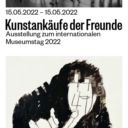
15.05.2022 – 15.05.2022
K
u
n
s
t
a
n
k
ä
u
f
e
d
e
r
F
r
e
u
n
d
e
Ausstellung zum internationalen
Museumstag 2022