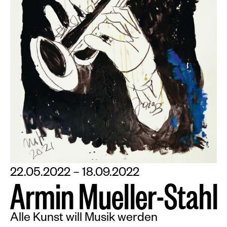
22.05.2022 – 18.09.2022
A
r
m
i
n
M
u
e
l
l
e
r
-
S
t
a
h
l
Alle Kunst will Musik werden