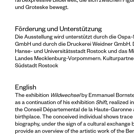
farbexpressive Bilderwelt, die sich zwischen Fig
und Groteske bewegt.
Förderung und Unterstützung
Die Ausstellung wird unterstützt durch die Osp
GmbH und durch die Druckerei Weidner GmbH. Di
Hanse- und Universitätsstadt Rostock und das Mi
Landes Mecklenburg-Vorpommern. Kulturpartner:
Südstadt Rostock
English
The exhibition
Wildwechsel
by Emmanuel Bornstein
as a continuation of his exhibition
Shift
, realized 
the Conseil Départemental de la Haute-Garonne at
birthplace. The conceived individual shows trace
biography, under the sign of a cultural exchang
provide an overview of the artistic work of the B