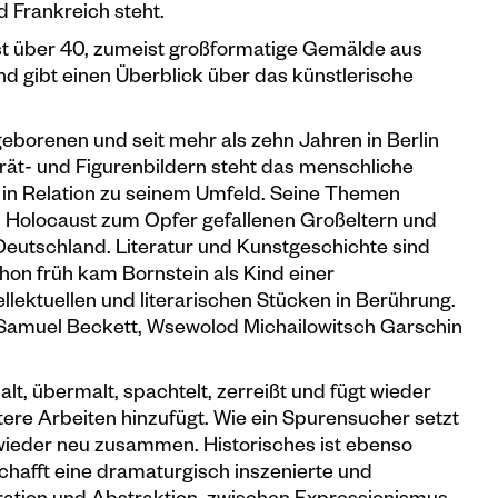
 Frankreich steht.
st über 40, zumeist großformatige Gemälde aus
 gibt einen Überblick über das künstlerische
eborenen und seit mehr als zehn Jahren in Berlin
trät- und Figurenbildern steht das menschliche
nd in Relation zu seinem Umfeld. Seine Themen
m Holocaust zum Opfer gefallenen Großeltern und
eutschland. Literatur und Kunstgeschichte sind
chon früh kam Bornstein als Kind einer
llektuellen und literarischen Stücken in Berührung.
ka, Samuel Beckett, Wsewolod Michailowitsch Garschin
lt, übermalt, spachtelt, zerreißt und fügt wieder
ere Arbeiten hinzufügt. Wie ein Spurensucher setzt
 wieder neu zusammen. Historisches ist ebenso
chafft eine dramaturgisch inszenierte und