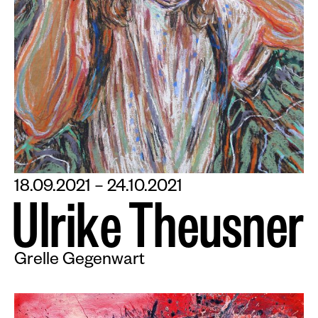
18.09.2021 – 24.10.2021
U
l
r
i
k
e
T
h
e
u
s
n
e
r
Grelle Gegenwart