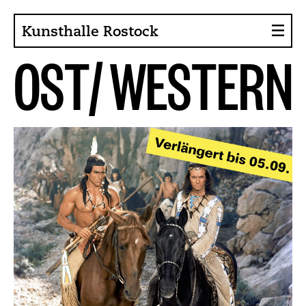
Kunsthalle Rostock
O
S
T
/
W
E
S
T
E
R
N
Über die Kunsthalle
Sammlung
Ansprechpartner
Förderer, Projekte
Presse
Café im Gräsergarten
Aktuelles
News