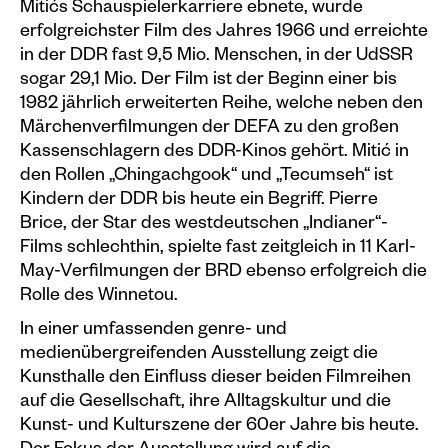
Mitićs Schauspielerkarriere ebnete, wurde
Plakate
erfolgreichster Film des Jahres 1966 und erreichte
in der DDR fast 9,5 Mio. Menschen, in der UdSSR
Sondereditionen
sogar 29,1 Mio. Der Film ist der Beginn einer bis
1982 jährlich erweiterten Reihe, welche neben den
Editionen
Märchenverfilmungen der DEFA zu den großen
Merchandise
Kassenschlagern des DDR-Kinos gehört. Mitić in
den Rollen „Chingachgook“ und „Tecumseh“ ist
Kindern der DDR bis heute ein Begriff. Pierre
Brice, der Star des westdeutschen „Indianer“-
Films schlechthin, spielte fast zeitgleich in 11 Karl-
May-Verfilmungen der BRD ebenso erfolgreich die
Rolle des Winnetou.
In einer umfassenden genre- und
medienübergreifenden Ausstellung zeigt die
Kunsthalle den Einfluss dieser beiden Filmreihen
auf die Gesellschaft, ihre Alltagskultur und die
Kunst- und Kulturszene der 60er Jahre bis heute.