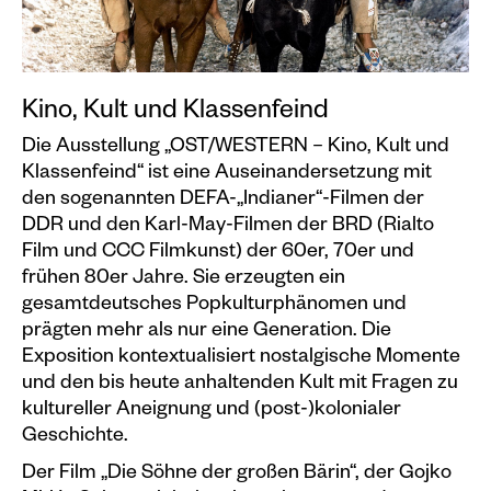
Veranstaltungskalender
Information
Besuch
Kino, Kult und Klassenfeind
Die Ausstellung „OST/WESTERN – Kino, Kult und
Programm & Führungen
Klassenfeind“ ist eine Auseinandersetzung mit
Kunstvermittlung &
den sogenannten DEFA-„Indianer“-Filmen der
Museumspädagogik
DDR und den Karl-May-Filmen der BRD (Rialto
Film und CCC Filmkunst) der 60er, 70er und
Ausstellungen
frühen 80er Jahre. Sie erzeugten ein
Aktuell
gesamtdeutsches Popkulturphänomen und
prägten mehr als nur eine Generation. Die
Vorschau
Exposition kontextualisiert nostalgische Momente
Archiv
und den bis heute anhaltenden Kult mit Fragen zu
kultureller Aneignung und (post-)kolonialer
Geschichte.
Shop
Der Film „Die Söhne der großen Bärin“, der Gojko
Kataloge