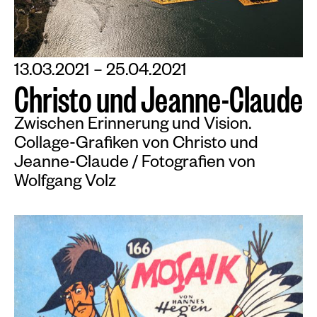
13.03.2021 – 25.04.2021
C
h
r
i
s
t
o
u
n
d
J
e
a
n
n
e
-
C
l
a
u
d
e
Zwischen Erinnerung und Vision.
Collage-Grafiken von Christo und
Jeanne-Claude / Fotografien von
Wolfgang Volz