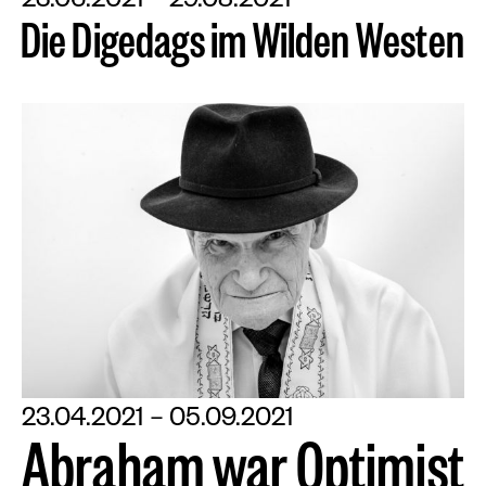
23.06.2021 – 29.08.2021
D
i
e
D
i
g
e
d
a
g
s
i
m
W
i
l
d
e
n
W
e
s
t
e
n
23.04.2021 – 05.09.2021
A
b
r
a
h
a
m
w
a
r
O
p
t
i
m
i
s
t