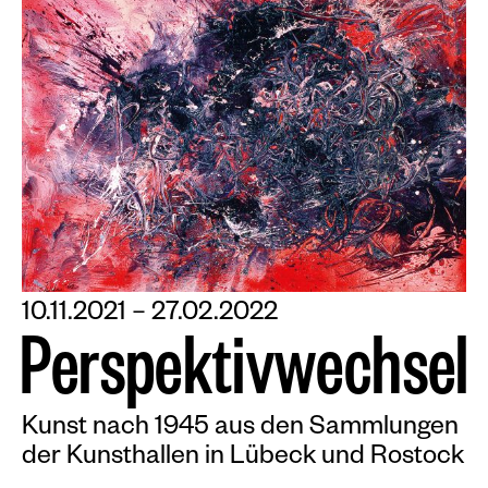
10.11.2021 – 27.02.2022
P
e
r
s
p
e
k
t
i
v
w
e
c
h
s
e
l
Kunst nach 1945 aus den Sammlungen
der Kunsthallen in Lübeck und Rostock