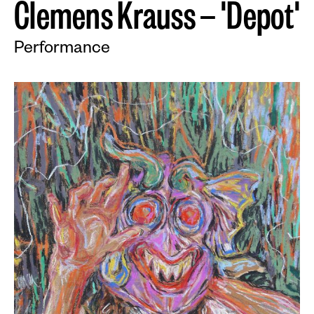
C
l
e
m
e
n
s
K
r
a
u
s
s
—
'
D
e
p
o
t
'
Performance