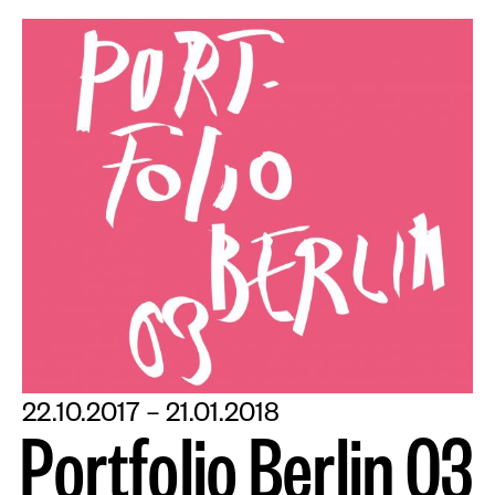
22.10.2017 – 21.01.2018
P
o
r
t
f
o
l
i
o
B
e
r
l
i
n
0
3