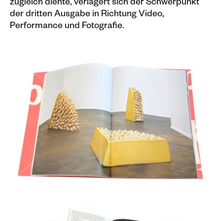
Veranstaltungskalender
zugleich diente, verlagert sich der Schwerpunkt
der dritten Ausgabe in Richtung Video,
Performance und Fotografie.
Information
Besuch
Programm & Führungen
Kunstvermittlung &
Museumspädagogik
Ausstellungen
Aktuell
Vorschau
Archiv
Shop
Kataloge