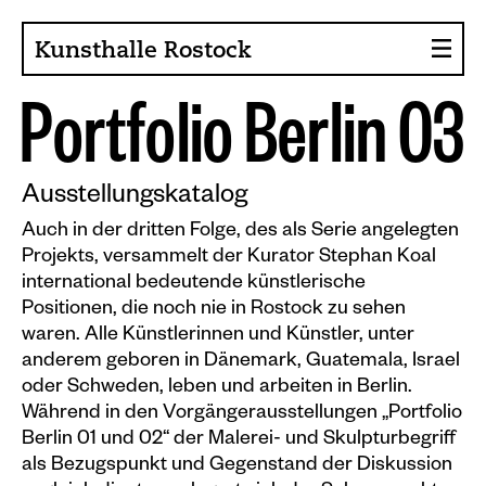
Kunsthalle Rostock
P
o
r
t
f
o
l
i
o
B
e
r
l
i
n
0
3
Über die Kunsthalle
Sammlung
Ausstellungskatalog
Ansprechpartner
Auch in der dritten Folge, des als Serie angelegten
Projekts, versammelt der Kurator Stephan Koal
Förderer, Projekte
international bedeutende künstlerische
Presse
Positionen, die noch nie in Rostock zu sehen
waren. Alle Künstlerinnen und Künstler, unter
Café im Gräsergarten
anderem geboren in Dänemark, Guatemala, Israel
oder Schweden, leben und arbeiten in Berlin.
Aktuelles
Während in den Vorgängerausstellungen „Portfolio
Berlin 01 und 02“ der Malerei- und Skulpturbegriff
News
als Bezugspunkt und Gegenstand der Diskussion