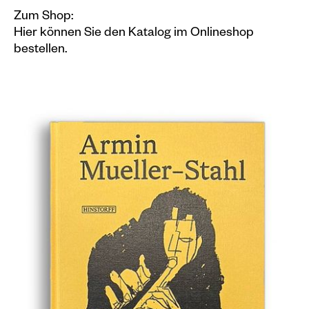
Veranstaltungskalender
Zum Shop:
Hier können Sie den Katalog im Onlineshop
Information
bestellen.
Besuch
Programm & Führungen
Kunstvermittlung &
Museumspädagogik
Ausstellungen
Aktuell
Vorschau
Archiv
Shop
Kataloge