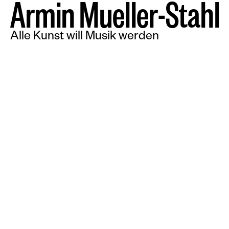
A
r
m
i
n
M
u
e
l
l
e
r
-
S
t
a
h
l
Alle Kunst will Musik werden