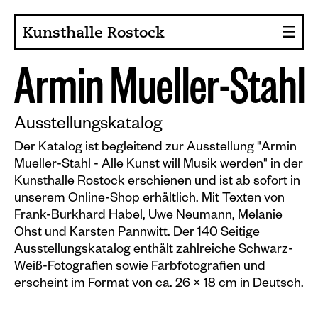
Kunsthalle Rostock
A
r
m
i
n
M
u
e
l
l
e
r
-
S
t
a
h
l
Über die Kunsthalle
Sammlung
Ausstellungskatalog
Ansprechpartner
Der Katalog ist begleitend zur Ausstellung "Armin
Mueller-Stahl - Alle Kunst will Musik werden" in der
Förderer, Projekte
Kunsthalle Rostock erschienen und ist ab sofort in
unserem Online-Shop erhältlich. Mit Texten von
Presse
Frank-Burkhard Habel, Uwe Neumann, Melanie
Café im Gräsergarten
Ohst und Karsten Pannwitt. Der 140 Seitige
Ausstellungskatalog enthält zahlreiche Schwarz-
Weiß-Fotografien sowie Farbfotografien und
Aktuelles
erscheint im Format von ca. 26 × 18 cm in Deutsch.
News