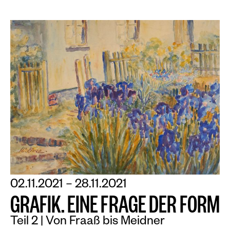
02.11.2021 – 28.11.2021
G
R
A
F
I
K
.
E
I
N
E
F
R
A
G
E
D
E
R
F
O
R
M
Teil 2 | Von Fraaß bis Meidner