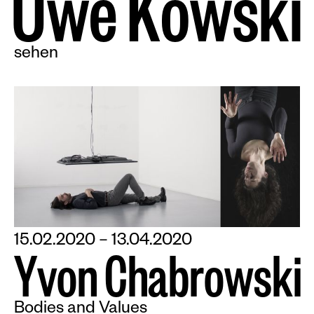
U
w
e
K
o
w
s
k
i
sehen
15.02.2020 – 13.04.2020
Y
v
o
n
C
h
a
b
r
o
w
s
k
i
Bodies and Values