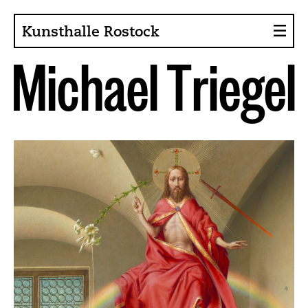
Kunsthalle Rostock
M
i
c
h
a
e
l
T
r
i
e
g
e
l
Über die Kunsthalle
Sammlung
Ansprechpartner
Förderer, Projekte
Presse
Café im Gräsergarten
Aktuelles
News