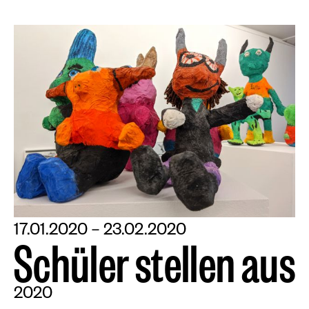
17.01.2020 – 23.02.2020
S
c
h
ü
l
e
r
s
t
e
l
l
e
n
a
u
s
2020