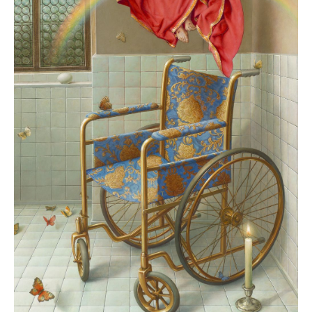
Veranstaltungskalender
Information
Besuch
Programm & Führungen
Kunstvermittlung &
Museumspädagogik
Ausstellungen
Aktuell
Vorschau
Archiv
Shop
Kataloge