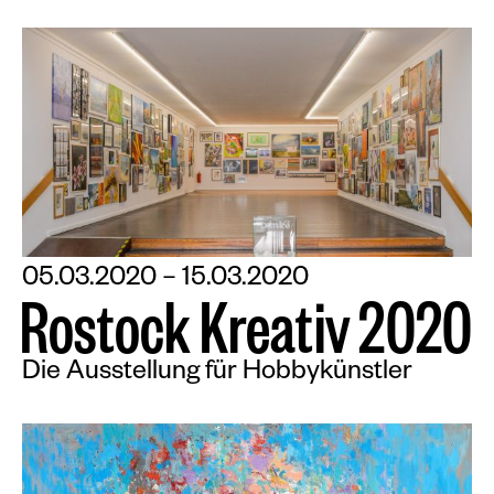
05.03.2020 – 15.03.2020
R
o
s
t
o
c
k
K
r
e
a
t
i
v
2
0
2
0
Die Ausstellung für Hobbykünstler