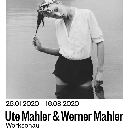
26.01.2020 – 16.08.2020
U
t
e
M
a
h
l
e
r
&
W
e
r
n
e
r
M
a
h
l
e
r
Werkschau