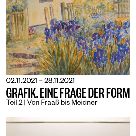
02.11.2021 – 28.11.2021
G
R
A
F
I
K
.
E
I
N
E
F
R
A
G
E
D
E
R
F
O
R
M
Teil 2 | Von Fraaß bis Meidner