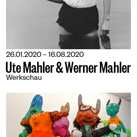
26.01.2020 – 16.08.2020
U
t
e
M
a
h
l
e
r
&
W
e
r
n
e
r
M
a
h
l
e
r
Werkschau