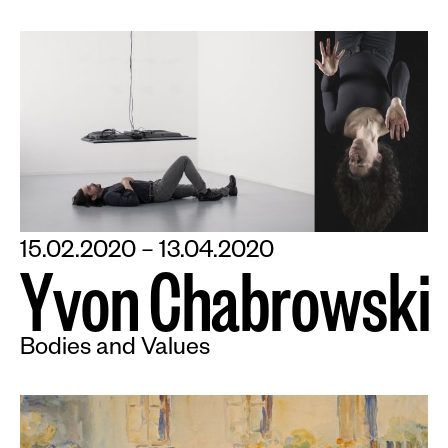
15.02.2020 – 13.04.2020
Y
v
o
n
C
h
a
b
r
o
w
s
k
i
Bodies and Values