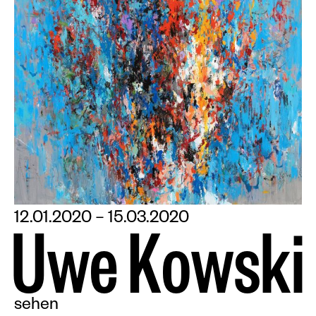
12.01.2020 – 15.03.2020
U
w
e
K
o
w
s
k
i
sehen