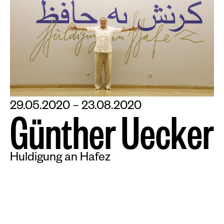
29.05.2020 – 23.08.2020
G
ü
n
t
h
e
r
U
e
c
k
e
r
Huldigung an Hafez