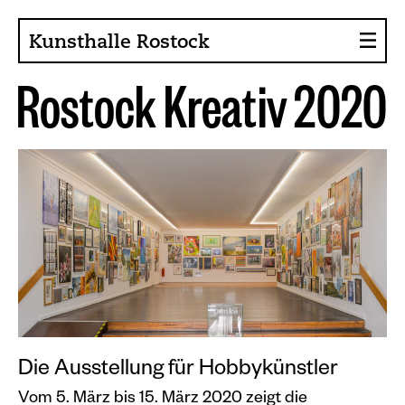
Kunsthalle Rostock
R
o
s
t
o
c
k
K
r
e
a
t
i
v
2
0
2
0
Über die Kunsthalle
Sammlung
Ansprechpartner
Förderer, Projekte
Presse
Café im Gräsergarten
Aktuelles
Die Ausstellung für Hobbykünstler
News
Vom 5. März bis 15. März 2020 zeigt die