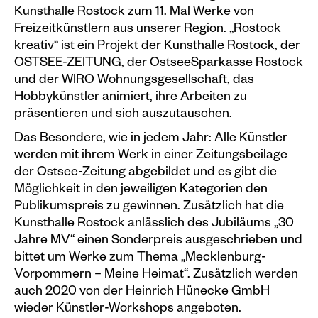
Veranstaltungskalender
Kunsthalle Rostock zum 11. Mal Werke von
Freizeitkünstlern aus unserer Region. „Rostock
Information
kreativ“ ist ein Projekt der Kunsthalle Rostock, der
OSTSEE-ZEITUNG, der OstseeSparkasse Rostock
Besuch
und der WIRO Wohnungsgesellschaft, das
Programm & Führungen
Hobbykünstler animiert, ihre Arbeiten zu
präsentieren und sich auszutauschen.
Kunstvermittlung &
Das Besondere, wie in jedem Jahr: Alle Künstler
Museumspädagogik
werden mit ihrem Werk in einer Zeitungsbeilage
Ausstellungen
der Ostsee-Zeitung abgebildet und es gibt die
Möglichkeit in den jeweiligen Kategorien den
Aktuell
Publikumspreis zu gewinnen. Zusätzlich hat die
Vorschau
Kunsthalle Rostock anlässlich des Jubiläums „30
Jahre MV“ einen Sonderpreis ausgeschrieben und
Archiv
bittet um Werke zum Thema „Mecklenburg-
Vorpommern – Meine Heimat“. Zusätzlich werden
Shop
auch 2020 von der Heinrich Hünecke GmbH
wieder Künstler-Workshops angeboten.
Kataloge