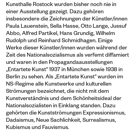
Kunsthalle Rostock wurden bisher noch nie in
Plakate
einer Ausstellung gezeigt. Dazu gehören
insbesondere die Zeichnungen der Künstler/innen
Sondereditionen
Paula Lauenstein, Sella Hasse, Otto Lange, Jussuf
Editionen
Abbo, Alfred Partikel, Hans Grundig, Wilhelm
Rudolph und Reinhard Schmidhagen. Einige
Merchandise
Werke dieser Künstler/innen wurden während der
Zeit des Nationalsozialismus als verfemt diffamiert
und waren in den Propagandaausstellungen
„Entartete Kunst“ 1937 in München sowie 1938 in
Berlin zu sehen. Als „Entartete Kunst“ wurden im
NS-Regime alle Kunstwerke und kulturellen
Strömungen bezeichnet, die nicht mit dem
Kunstverständnis und dem Schönheitsideal der
Nationalsozialisten in Einklang standen. Dazu
gehörten die Kunstströmungen Expressionismus,
Dadaismus, Neue Sachlichkeit, Surrealismus,
Kubismus und Fauvismus.