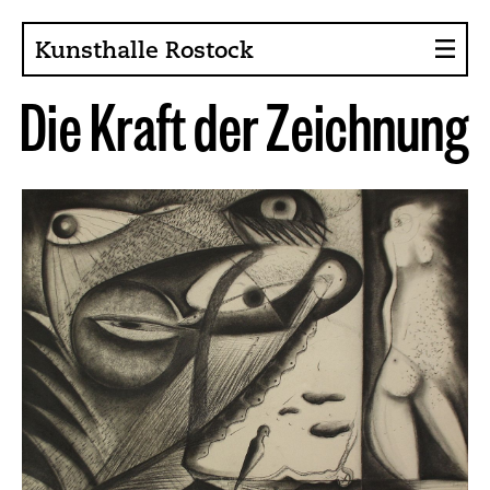
Kunsthalle Rostock
D
i
e
K
r
a
f
t
d
e
r
Z
e
i
c
h
n
u
n
g
Über die Kunsthalle
Sammlung
Ansprechpartner
Förderer, Projekte
Presse
Café im Gräsergarten
Aktuelles
News