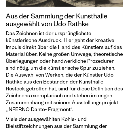
Veranstaltungskalender
Aus der Sammlung der Kunsthalle
Information
ausgewählt von Udo Rathke
Besuch
Das Zeichnen ist der ursprünglichste
Programm & Führungen
künstlerische Ausdruck. Hier geht der kreative
Impuls direkt über die Hand des Künstlers auf das
Kunstvermittlung &
Material über. Keine großen Umwege, theoretische
Museumspädagogik
Überlegungen oder handwerkliche Prozeduren
Ausstellungen
sind nötig, um die künstlerische Spur zu ziehen.
Die Auswahl von Werken, die der Künstler Udo
Aktuell
Rathke aus den Beständen der Kunsthalle
Vorschau
Rostock getroffen hat, sind für diese Definition des
Zeichnens exemplarisch und stehen im engen
Archiv
Zusammenhang mit seinem Ausstellungsprojekt
„INFERNO Dante- Fragment“.
Shop
Viele der ausgewählten Kohle- und
Bleistiftzeichnungen aus der Sammlung der
Kataloge