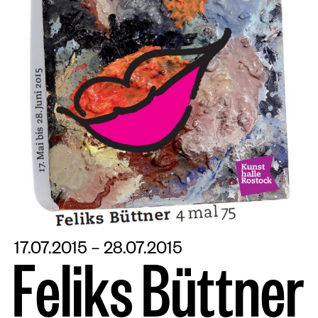
17.07.2015 – 28.07.2015
F
e
l
i
k
s
B
ü
t
t
n
e
r