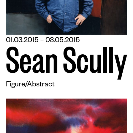
01.03.2015 – 03.05.2015
S
e
a
n
S
c
u
l
l
y
Figure/Abstract