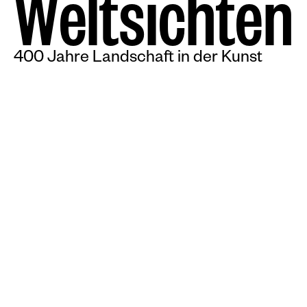
W
e
l
t
s
i
c
h
t
e
n
400 Jahre Landschaft in der Kunst