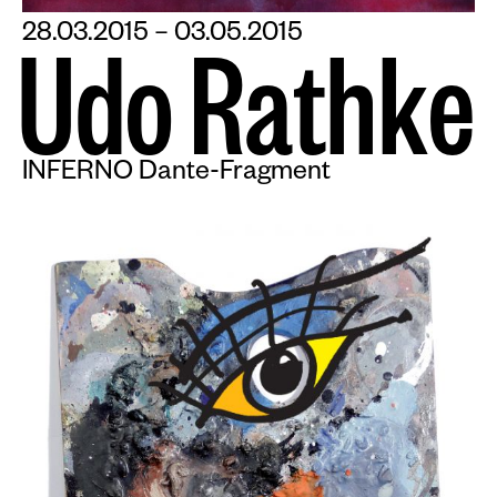
28.03.2015 – 03.05.2015
U
d
o
R
a
t
h
k
e
INFERNO Dante-Fragment