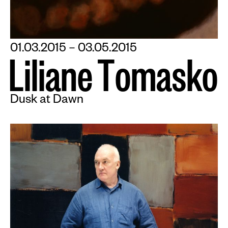
01.03.2015 – 03.05.2015
L
i
l
i
a
n
e
T
o
m
a
s
k
o
Dusk at Dawn