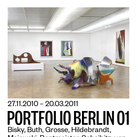
27.11.2010 – 20.03.2011
P
O
R
T
F
O
L
I
O
B
E
R
L
I
N
O
1
Bisky, Buth, Grosse, Hildebrandt,