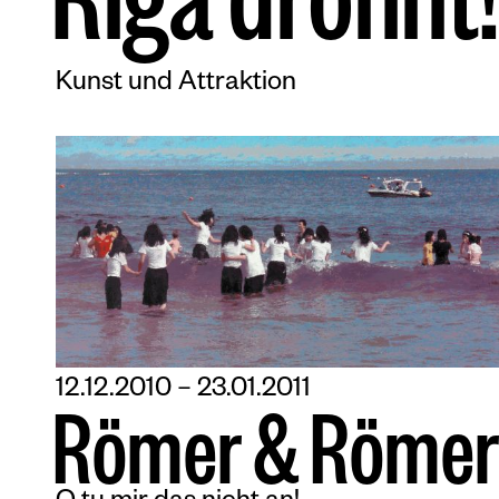
R
i
g
a
d
r
ö
h
n
t
!
Kunst und Attraktion
12.12.2010 – 23.01.2011
R
ö
m
e
r
&
R
ö
m
e
r