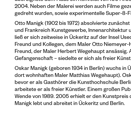
übereignete dem Haus ein Konvolut von 100 Arbei
2004. Neben der Malerei werden auch Filme geze
gedreht wurden, sowie experimentelle Super-8-Fi
Otto Manigk (1902 bis 1972) absolvierte zunächst ei
und Frankreich Kunstgewerbe, Innenarchitektur u
ließ er sich zeitweise in Ückeritz auf der Insel 
Freund und Kollegen, dem Maler Otto Niemeyer-Ho
Freund, der Maler Herbert Wegehaupt ansässig. 
Gefangenschaft – siedelte er sich als freier Künstl
Oskar Manigk (geboren 1934 in Berlin) wuchs in
dort wohnhaften Maler Matthias Wegehaupt). Oska
bevor er als Gasthörer die Kunsthochschule Berl
arbeitete er als freier Künstler. Einem großen Pu
Wende von 1989. 2005 erhielt er den Kunstpre
Manigk lebt und abreitet in Ückeritz und Berlin.