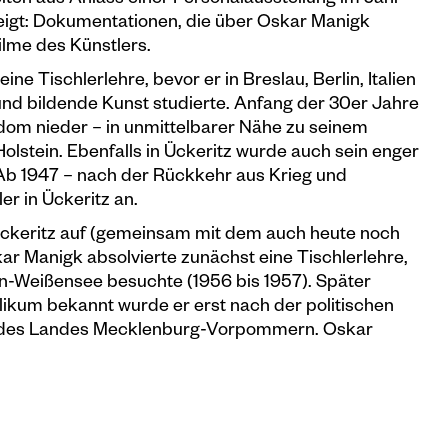
ten aus Anlass einer Personalausstellung im Jahr
igt: Dokumentationen, die über Oskar Manigk
lme des Künstlers.
ne Tischlerlehre, bevor er in Breslau, Berlin, Italien
nd bildende Kunst studierte. Anfang der 30er Jahre
Usedom nieder – in unmittelbarer Nähe zu seinem
lstein. Ebenfalls in Ückeritz wurde auch sein enger
Ab 1947 – nach der Rückkehr aus Krieg und
er in Ückeritz an.
 Ückeritz auf (gemeinsam mit dem auch heute noch
r Manigk absolvierte zunächst eine Tischlerlehre,
in-Weißensee besuchte (1956 bis 1957). Später
blikum bekannt wurde er erst nach der politischen
is des Landes Mecklenburg-Vorpommern. Oskar