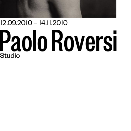
12.09.2010 – 14.11.2010
P
a
o
l
o
R
o
v
e
r
s
i
Studio