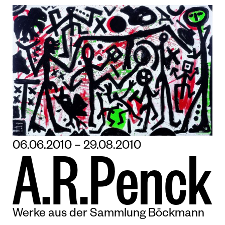
06.06.2010 – 29.08.2010
A
.
R
.
P
e
n
c
k
Werke aus der Sammlung Böckmann