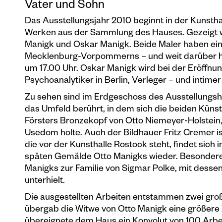
Vater und Sohn
Das Ausstellungsjahr 2010 beginnt in der Kunstha
Werken aus der Sammlung des Hauses. Gezeigt w
Manigk und Oskar Manigk. Beide Maler haben ein
Mecklenburg-Vorpommerns – und weit darüber hin
um 17.00 Uhr. Oskar Manigk wird bei der Eröffnun
Psychoanalytiker in Berlin, Verleger – und intim
Zu sehen sind im Erdgeschoss des Ausstellungs
das Umfeld berührt, in dem sich die beiden Küns
Försters Bronzekopf von Otto Niemeyer-Holstein, 
Usedom holte. Auch der Bildhauer Fritz Cremer ist
die vor der Kunsthalle Rostock steht, findet sich
späten Gemälde Otto Manigks wieder. Besondere 
Manigks zur Familie von Sigmar Polke, mit dessen
unterhielt.
Die ausgestellten Arbeiten entstammen zwei gro
übergab die Witwe von Otto Manigk eine größere