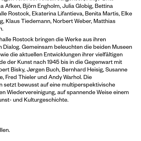
Afken, Björn Engholm, Julia Globig, Bettina
le Rostock, Ekaterina Lifantieva, Benita Martis, Elke
rg, Klaus Tiedemann, Norbert Weber, Matthias
n.
halle Rostock bringen die Werke aus ihren
n Dialog. Gemeinsam beleuchten die beiden Museen
e die aktuellen Entwicklungen ihrer vielfältigen
e der Kunst nach 1945 bis in die Gegenwart mit
ert Bisky, Jørgen Buch, Bernhard Heisig, Susanne
e, Fred Thieler und Andy Warhol. Die
on setzt bewusst auf eine multiperspektivische
hren Wiedervereinigung, auf spannende Weise einem
nst- und Kulturgeschichte.
len.