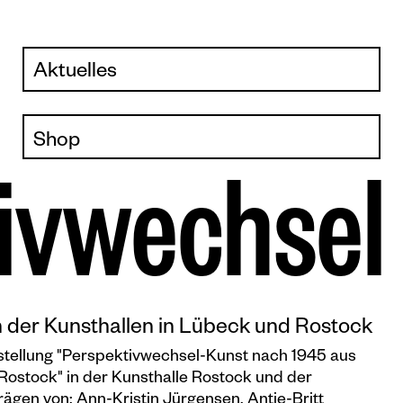
Aktuelles
News
Shop
Veranstaltungskalender
Kataloge
i
v
w
e
c
h
s
e
l
Plakate
Sondereditionen
Editionen
Merchandise
der Kunsthallen in Lübeck und Rostock
sstellung "Perspektivwechsel-Kunst nach 1945 aus
ostock" in der Kunsthalle Rostock und der
rägen von: Ann-Kristin Jürgensen, Antje-Britt