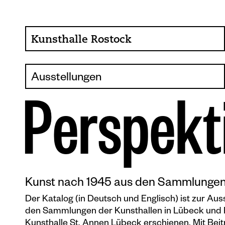
Kunsthalle Rostock
Über die Kunsthalle
Ausstellungen
Sammlung
Aktuell
Ansprechpartner
P
e
r
s
p
e
k
t
Vorschau
Förderer, Projekte
Archiv
Presse
Café im Gräsergarten
Kunst nach 1945 aus den Sammlungen 
Der Katalog (in Deutsch und Englisch) ist zur Au
den Sammlungen der Kunsthallen in Lübeck und R
Kunsthalle St. Annen Lübeck erschienen. Mit Beit