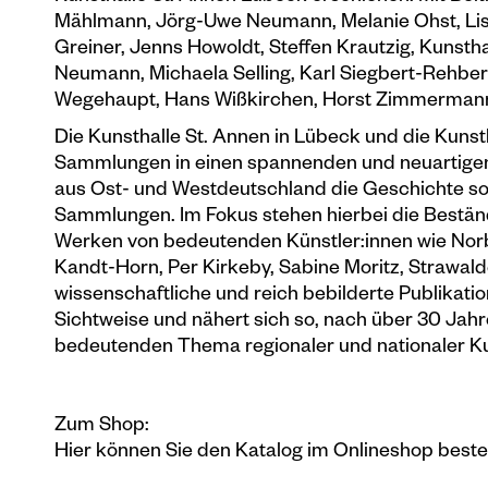
Mählmann, Jörg-Uwe Neumann, Melanie Ohst, Lisa 
Greiner, Jenns Howoldt, Steffen Krautzig, Kunsthal
Neumann, Michaela Selling, Karl Siegbert-Rehbe
Wegehaupt, Hans Wißkirchen, Horst Zimmerman
Die Kunsthalle St. Annen in Lübeck und die Kunst
Sammlungen in einen spannenden und neuartige
aus Ost- und Westdeutschland die Geschichte sowi
Sammlungen. Im Fokus stehen hierbei die Beständ
Werken von bedeutenden Künstler:innen wie Norb
Kandt-Horn, Per Kirkeby, Sabine Moritz, Strawald
wissenschaftliche und reich bebilderte Publikati
Sichtweise und nähert sich so, nach über 30 Ja
bedeutenden Thema regionaler und nationaler Ku
Zum Shop:
Hier können Sie den Katalog im Onlineshop bestel