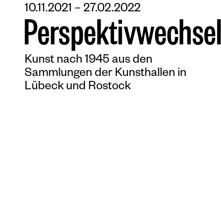
10.11.2021 – 27.02.2022
P
e
r
s
p
e
k
t
i
v
w
e
c
h
s
e
Kunst nach 1945 aus den
Sammlungen der Kunsthallen in
Lübeck und Rostock