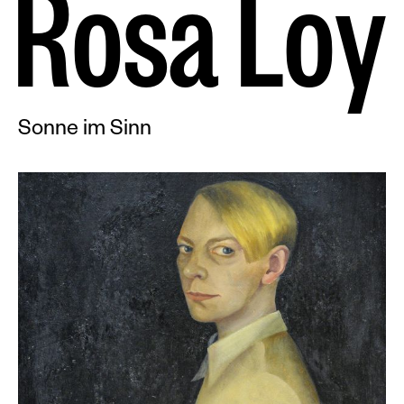
R
o
s
a
L
o
y
Sonne im Sinn