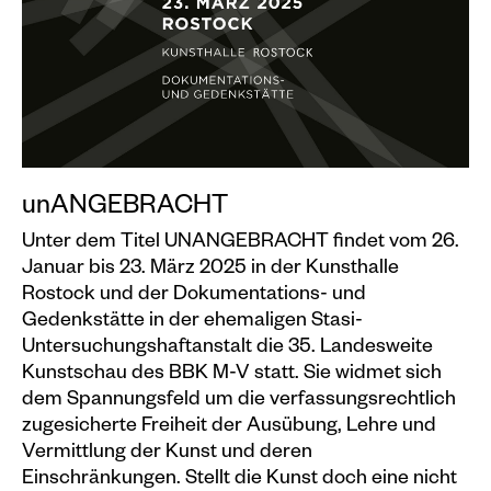
Veranstaltungskalender
Information
Besuch
Programm & Führungen
Kunstvermittlung &
unANGEBRACHT
Museumspädagogik
Unter dem Titel UNANGEBRACHT findet vom 26.
Ausstellungen
Januar bis 23. März 2025 in der Kunsthalle
Aktuell
Rostock und der Dokumentations- und
Gedenkstätte in der ehemaligen Stasi-
Vorschau
Untersuchungshaftanstalt die 35. Landesweite
Kunstschau des BBK M-V statt. Sie widmet sich
Archiv
dem Spannungsfeld um die verfassungsrechtlich
zugesicherte Frei­heit der Ausübung, Lehre und
Shop
Vermittlung der Kunst und deren
Einschränkungen. Stellt die Kunst doch eine nicht
Kataloge