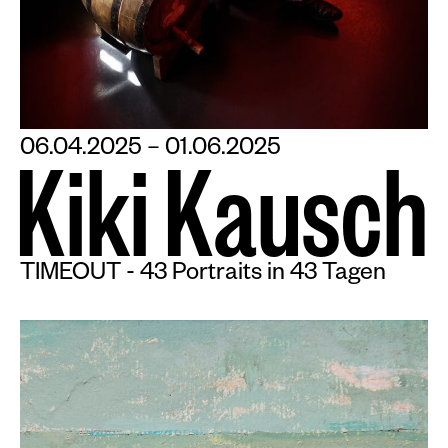
06.04.2025 – 01.06.2025
K
i
k
i
K
a
u
s
c
h
TIMEOUT - 43 Portraits in 43 Tagen