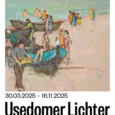
30.03.2025 – 16.11.2025
U
s
e
d
o
m
e
r
L
i
c
h
t
e
r