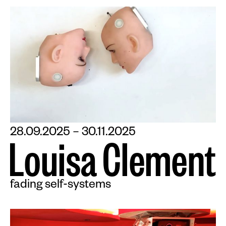
28.09.2025 – 30.11.2025
L
o
u
i
s
a
C
l
e
m
e
n
t
fading self-systems