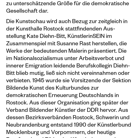
zu unterschätzende Größe für die demokratische
Plakate
Ge­sellschaft dar.
Sondereditionen
Die Kunstschau wird auch Bezug zur zeitgleich in
der Kunsthalle Rostock stattfindenden Aus­
Editionen
stellung Kate Diehn-Bitt, KünstlerinSEIN im
Zusammenspiel mit Susanne Rast herstellen, die
Merchandise
Werke der bedeutenden Ma­lerin präsentiert. Die
im Nationalsozialismus unter Arbeitsverbot und
innerer Emigra­tion leidende Berufskollegin Diehn-
Bitt blieb mutig, ließ sich nicht vereinnahmen oder
verbieten. 1945 wurde sie Vorsitzende der Sektion
Bildende Kunst des Kulturbundes zur
demokratischen Erneuerung Deutschlands in
Rostock. Aus dieser Organisation ging später der
Verband Bildender Künstler der DDR hervor. Aus
dessen Bezirks­verbänden Rostock, Schwerin und
Neubrandenburg entstand 1990 der Künstlerbund
Mecklenburg und Vorpommern, der heutige