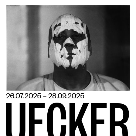
26.07.2025 – 28.09.2025
U
E
C
K
E
R