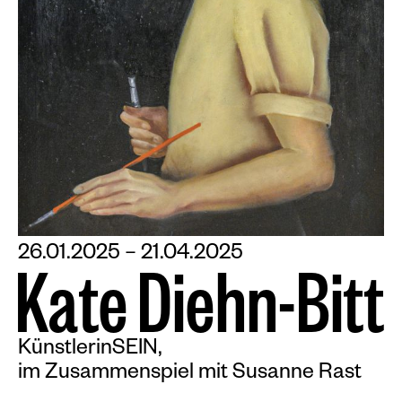
26.01.2025 – 21.04.2025
K
a
t
e
D
i
e
h
n
-
B
i
t
t
KünstlerinSEIN,
im Zusammenspiel mit Susanne Rast