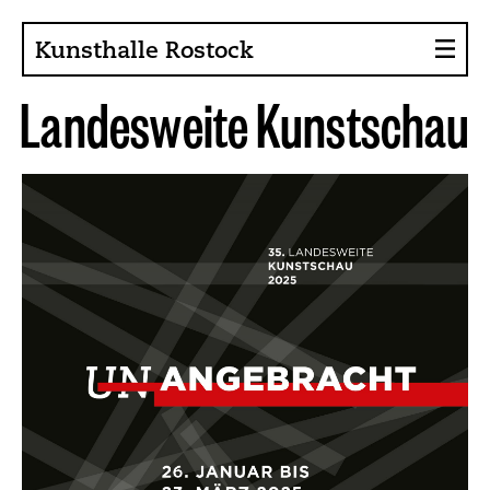
Kunsthalle Rostock
L
a
n
d
e
s
w
e
i
t
e
K
u
n
s
t
s
c
h
a
u
Über die Kunsthalle
Sammlung
Ansprechpartner
Förderer, Projekte
Presse
Café im Gräsergarten
Aktuelles
News