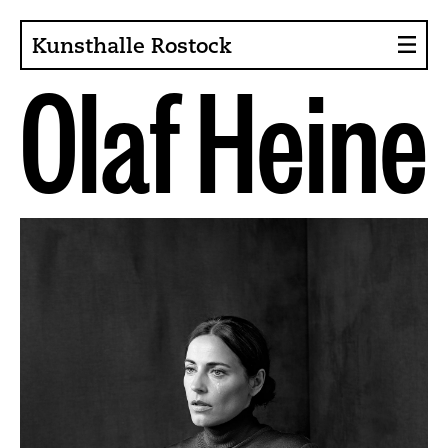
Kunsthalle Rostock
O
l
a
f
H
e
i
n
e
Über die Kunsthalle
Sammlung
Ansprechpartner
Förderer, Projekte
Presse
Café im Gräsergarten
Aktuelles
News