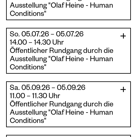
Pop und die Welt. In seinen Portraits erzeugt er
Ausstellung "Olaf Heine - Human
unmittelbare Momente der Nähe und
Conditions"
hinterfragt kreative Schaffensprozesse. Mühe
Der Rundgang ist im Eintritt inklusive.
richtet seinen Blick auf den Zeitstrahl der
Geschichte als mehrdeutige Metapher und
So. 05.07.26 – 05.07.26
|
|
Reflexion auf die Gegenwart. Gemeinsam mit
14.00 – 14.30 Uhr
Kunsthistorikerin Dr. Kristina Schrei sprechen
Öffentlicher Rundgang durch die
sie über Entstehungsprozesse, Fotografie
Ausstellung "Olaf Heine - Human
zwischen Wahrheit und Wahrhaftigkeit, sowie
Conditions"
ihre Sicht auf die „human conditions“ unserer
Der Rundgang ist im Eintritt inklusive.
Zeit. Teilnahme am Künstlertalk mit Olaf Heine
& Andreas Mühe ist im Eintrittspreis enthalten.
Sa. 05.09.26 – 05.09.26
|
|
11.00 – 11.30 Uhr
Eintritt Ausstellung, Speedrundgang &
Öffentlicher Rundgang durch die
Künstler-Talk | 10 Euro pro Person
Ausstellung "Olaf Heine - Human
Conditions"
Der Rundgang ist im Eintritt inklusive.