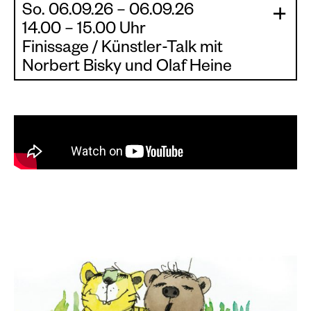
So. 06.09.26 – 06.09.26
|
|
14.00 – 15.00 Uhr
Finissage / Künstler-Talk mit
Norbert Bisky und Olaf Heine
Malerei trifft auf Fotografie
Zum Abschluss der Ausstellung "Human
Conditions" freuen wir uns sie zu einem
Gespräch der beiden wichtigen
zeitgenössischen Künstler Norbert Bisky und
Olaf Heine begrüßen zu können. Das Gespräch
ist im Eintrittspreis inklusive
Wir freuen uns auf Ihren Besuch!