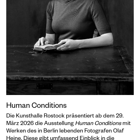
Veranstaltungskalender
Information
Besuch
Programm & Führungen
Kunstvermittlung &
Museumspädagogik
Ausstellungen
Aktuell
Vorschau
Human Conditions
Archiv
Die Kunsthalle Rostock präsentiert ab dem 29.
März 2026 die Ausstellung
Human Conditions
mit
Shop
Werken des in Berlin lebenden Fotografen Olaf
Kataloge
Heine. Diese gibt umfassend Einblick in die