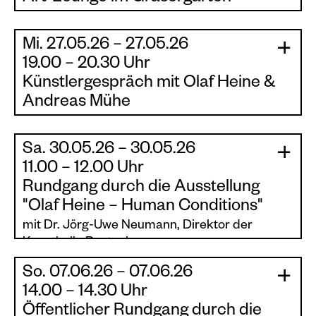
Music, Drinks & Snacks im Gräsergarten der
Kunsthalle Rostock
Mi. 27.05.26 – 27.05.26
|
|
19.00 – 20.30 Uhr
Besuch der Ausstellung Olaf Heine – Human
Künstlergespräch mit Olaf Heine &
Conditions bis 21 Uhr möglich, Speedrundgang
Andreas Mühe
um 17.30 Uhr! Teilnahme am Künstler-Talk im
Eintrittspreis inbegriffen
Olaf Heine und Andreas Mühe im
Künstlergespräch zur Ausstellung Human
Sa. 30.05.26 – 30.05.26
Eintritt Art-Lounge im Gräsergarten | frei
|
Conditions. Olaf Heine und Andreas Mühe
|
11.00 – 12.00 Uhr
Eintritt Ausstellung, Speedrundgang &
haben im Feld der Fotografie ihre je eigenen
Künstler-Talk | 10 Euro pro Person
Rundgang durch die Ausstellung
Bildsprachen entwickelt, die sich mit dem
"Olaf Heine – Human Conditions"
Menschen und seinem ureigenen Wesen
auseinandersetzen; ganz entsprechend dem
mit Dr. Jörg-Uwe Neumann, Direktor der
Titel der aktuellen Ausstellung „Human
Kunsthalle Rostock.
Conditions“ von Olaf Heine in der Kunsthalle
So. 07.06.26 – 07.06.26
Rostock. Während der präzise Blick sie eint,
Der Rundgang ist im Eintritt inklusive.
|
|
nähern sie sich ihren Motiven auf
14.00 – 14.30 Uhr
unterschiedliche Weise. Heine zog aus und traf
Öffentlicher Rundgang durch die